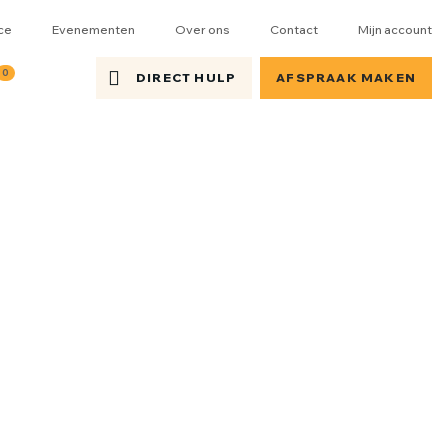
ce
Evenementen
Over ons
Contact
Mijn account
0
DIRECT HULP
AFSPRAAK MAKEN