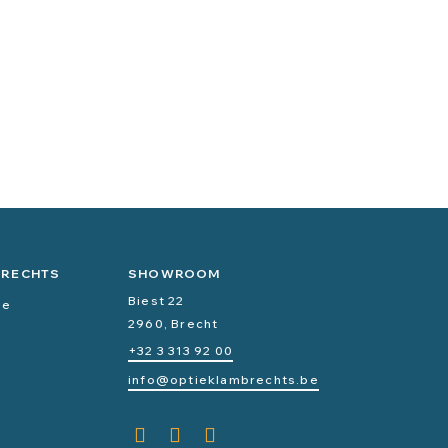
BRECHTS
SHOWROOM
Biest 22
ce
2960, Brecht
+32 3 313 92 00
info@optieklambrechts.be
n