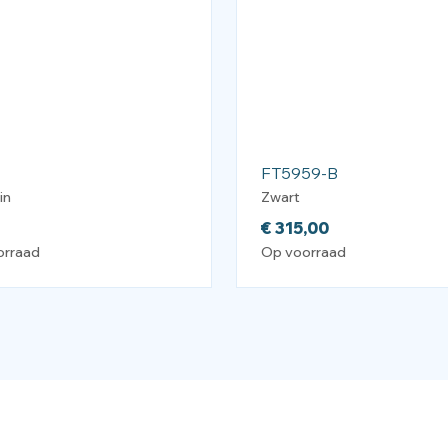
FT5959-B
in
Zwart
€
315,00
orraad
Op voorraad