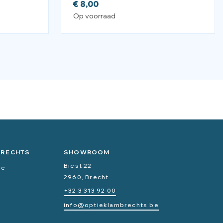
€
8,00
Op voorraad
BRECHTS
SHOWROOM
Biest 22
ce
2960, Brecht
+32 3 313 92 00
info@optieklambrechts.be
n