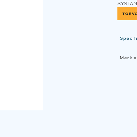
SYSTANE
TOEV
Specif
Merk a