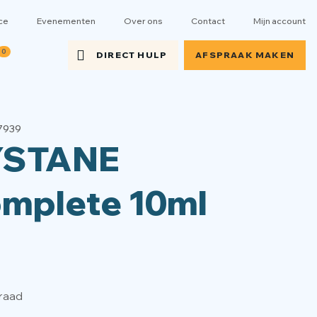
ce
Evenementen
Over ons
Contact
Mijn account
0
DIRECT HULP
AFSPRAAK MAKEN
97939
YSTANE
mplete 10ml
raad