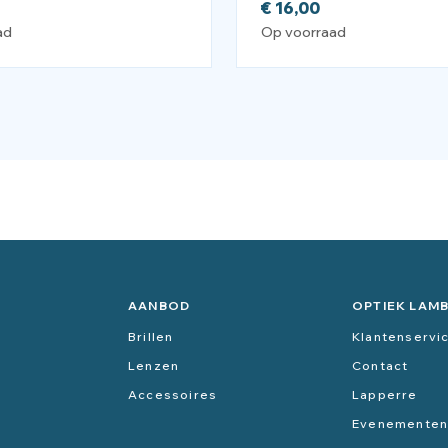
€
16,00
ad
Op voorraad
AANBOD
OPTIEK LAM
Brillen
Klantenservi
Lenzen
Contact
Accessoires
Lapperre
Evenemente